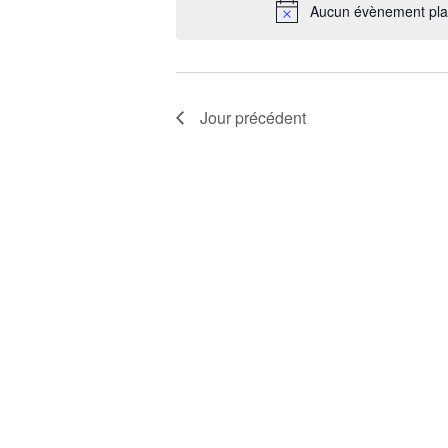
date.
Aucun évènement plani
Jour précédent