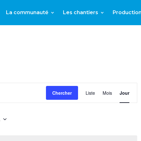
La communauté
Les chantiers
Productio
N
Chercher
Liste
Mois
Jour
D
6